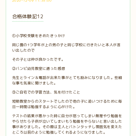
2020-12-09 11:35:00
合格体験記12
①小学校受験をきめたきっかけ
同じ園の1つ学年が上の男の子と同じ学校に行きたいと本人が言
い出したので
その子とは仲が良かったです。
②バンビ幼児教室に通った感想
先生とライン＆電話が出来た事がとても励みになりました。些細
な事も気楽に聞けました。
③ご自宅での学習方法、気を付けたこと
短期教室からのスタートでしたので他の子に追いつけるために毎
日一時間は勉強するように心がけた。
テストの結果が悪かった時に自分が怒ってしまい無理やり勉強を
やらせたら子供が泣いてしまいもう勉強をやらないと言い出した
事がありました。その際は主人とバトンタッチし雰囲気を変えた
ところ以前のように勉強してくれるようになりました。