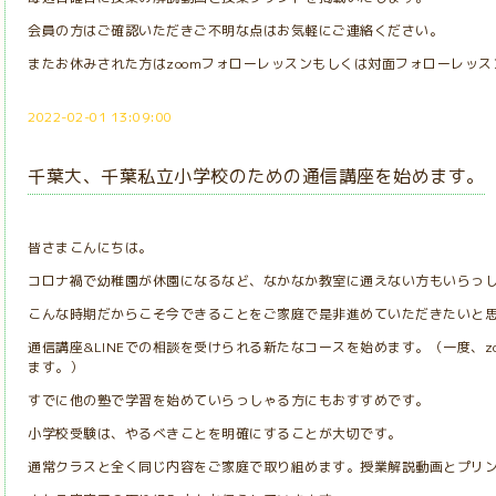
会員の方はご確認いただきご不明な点はお気軽にご連絡ください。
またお休みされた方はzoomフォローレッスンもしくは対面フォローレッ
2022-02-01 13:09:00
千葉大、千葉私立小学校のための通信講座を始めます。
皆さまこんにちは。
コロナ禍で幼稚園が休園になるなど、なかなか教室に通えない方もいらっ
こんな時期だからこそ今できることをご家庭で是非進めていただきたいと
通信講座&LINEでの相談を受けられる新たなコースを始めます。（一度、z
ます。）
すでに他の塾で学習を始めていらっしゃる方にもおすすめです。
小学校受験は、やるべきことを明確にすることが大切です。
通常クラスと全く同じ内容をご家庭で取り組めます。授業解説動画とプリ