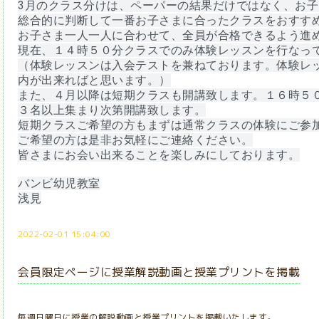
3月のクラス分けは、ペーパーの結果だけではなく、お
総合的に判断して一番お子さまに合ったクラスをおすす
お子さま一人一人に合わせて、全員が合格できるよう進
現在、１４時５０分クラスでのみ体験レッスンを行なっ
（体験レッスンは入会テストを兼ねております。体験レ
内が出来ればと思います。）
また、４月以降は短期クラスも開講致します。１６時５
３名以上集まり次第開講致します。
短期クラスご希望の方もまずは通常クラスの体験にご参
ご希望の方は是非お気軽にご連絡ください。
皆さまにお会い出来ることを楽しみにしております。
バンビ幼児教室
浅見
2022-02-01 15:04:00
会員限定ページに授業解説動画と授業プリントを掲載
毎週日曜日に授業の解説動画と授業プリントを掲載いたします。