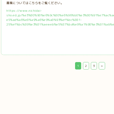
募集についてはこちらをご覧ください。
https://www.nichidai-
sho.ed.jp/%e3%80%90%e6%9c%80%e6%96%b0%e3%80%91%e7%ac%
e5%ad%a6%e8%a9%a6%e9%a8%93%ef%bc%881-
25%ef%bc%89%e3%81%aeweb%e5%87%ba%e9%a1%98%e3%81%ab%e
1
2
3
»