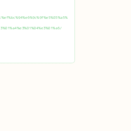
ac%ef%bc%94%e6%9c%9f%e5%85%a5%
3%81%a4%e3%81%84%e3%81%a6/