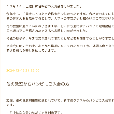
１２月１４日土曜日に合格者の交流会を行いました。
今年度も、千葉大は３０名と合格者が少なかったですが、合格者の多くに
者の皆さんもお話をすることで、入学への不安が少し和らいだのではない
他の教室に通っていたお子さま１名、どこにも通わずにバンビの短期講座
こも通わずに合格された方２名もお越しいただきました。
考査の様子や、今まで対策されてきたことなどもお聞きすることができま
交流会に間に合わず、あとから挨拶に来てくれた女の子や、体調不良で来
できる機会を楽しみにしています。
2024-12-18 21:52:00
他の教室からバンビにご入会の方
現在、他の受験対策塾に通われていて、新年長クラスからバンビに入会さ
ます。
１月中にご入会いただく方が対象です。