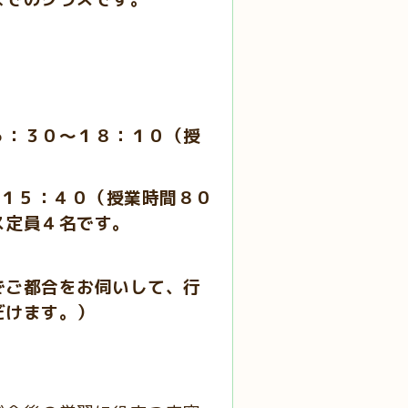
６：３０～１８：１０（授
）
０（授業時間８０
ス定員４名です。
でご都合をお伺いして、行
だけます。）