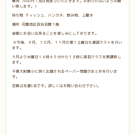
費用 7500円（当日現金でいただきます。お釣りのないようお願
い致します。）
持ち物 ティッシュ、ハンカチ、飲み物、上履き
場所 花園地区自治会館１階
皆様にお会い出来ることを楽しみにしております。
※今後、９月、１０月、１１月の第１土曜日も確認テストを行い
ます。
９月より水曜日１６時４５分から１８時に直前クラスを開講致し
ます。
千葉大附属小に良く出題されるペーパー問題のまとめを行いま
す。
定員は先着5名です。詳しくはお問い合わせ下さい。